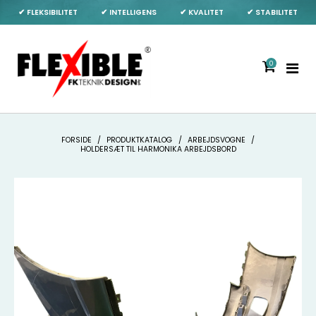
✔ FLEKSIBILITET
✔ INTELLIGENS
✔ KVALITET
✔ STABILITET
0
FORSIDE
/
PRODUKTKATALOG
/
ARBEJDSVOGNE
/
HOLDERSÆT TIL HARMONIKA ARBEJDSBORD