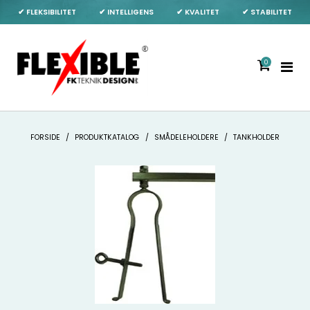
✔ FLEKSIBILITET
✔ INTELLIGENS
✔ KVALITET
✔ STABILITET
0
FORSIDE
/
PRODUKTKATALOG
/
SMÅDELEHOLDERE
/
TANKHOLDER