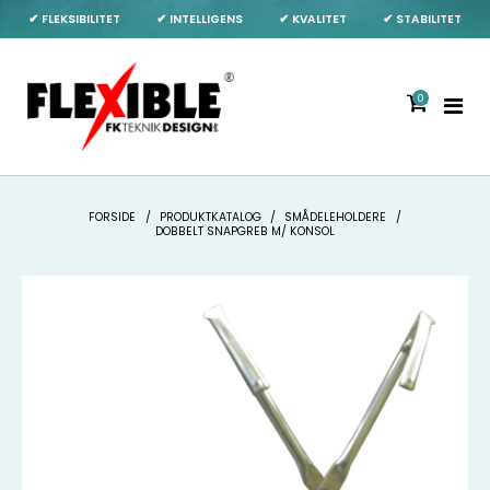
✔ FLEKSIBILITET
✔ INTELLIGENS
✔ KVALITET
✔ STABILITET
0
FORSIDE
/
PRODUKTKATALOG
/
SMÅDELEHOLDERE
/
DOBBELT SNAPGREB M/ KONSOL