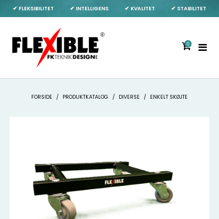
✔ FLEKSIBILITET
✔ INTELLIGENS
✔ KVALITET
✔ STABILITET
0
FORSIDE
/
PRODUKTKATALOG
/
DIVERSE
/
ENKELT SKØJTE