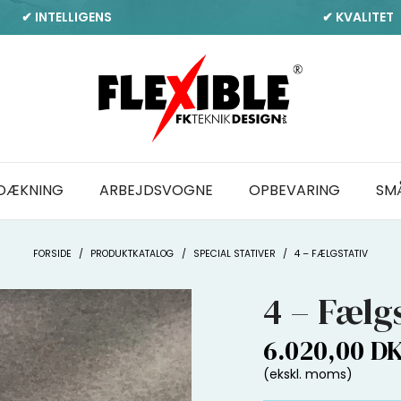
✔ INTELLIGENS
✔ KVALITET
DÆKNING
ARBEJDSVOGNE
OPBEVARING
SM
FORSIDE
/
PRODUKTKATALOG
/
SPECIAL STATIVER
/
4 – FÆLGSTATIV
4 – Fælg
6.020,00 D
(ekskl. moms)