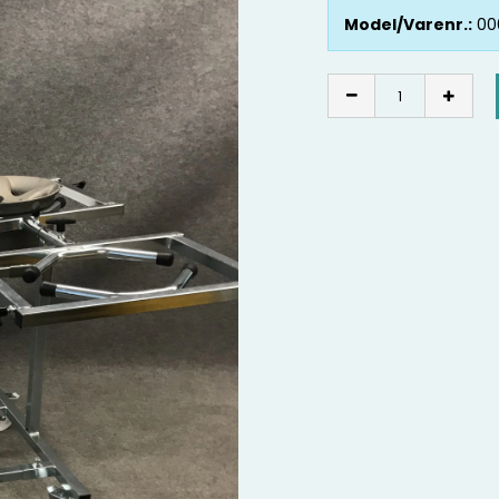
Model/Varenr.:
00