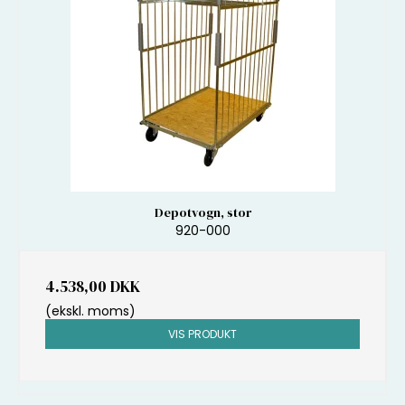
Depotvogn, stor
920-000
4.538,00 DKK
(ekskl. moms)
VIS PRODUKT