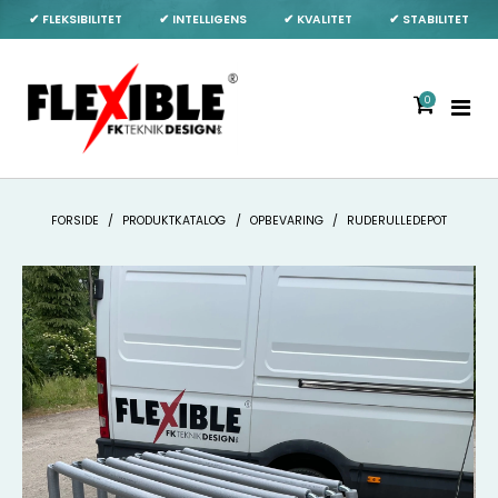
✔ FLEKSIBILITET
✔ INTELLIGENS
✔ KVALITET
✔ STABILITET
0
FORSIDE
/
PRODUKTKATALOG
/
OPBEVARING
/
RUDERULLEDEPOT