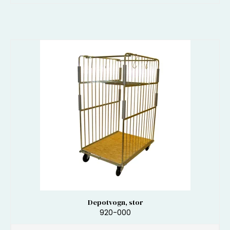
Depotvogn, stor
920-000