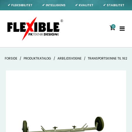
✔ FLEKSIBILITET
✔ INTELLIGENS
✔ KVALITET
✔ STABILITET
0
FORSIDE
/
PRODUKTKATALOG
/
ARBEJDSVOGNE
/
TRANSPORTSKINNE TIL 162